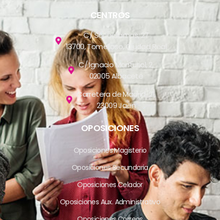
CENTROS
C/ Socuéllamos, 27
13700, Tomelloso, Ciudad Real
C/ Ignacio Monturiol, 2,
02005 Albacete
Carretera de Madrid, 21,
23009 Jaén
OPOSICIONES
Oposiciones Magisterio
Oposiciones Secundaria
Oposiciones Celador
Oposiciones Aux. Administrativo
Oposiciones Correos