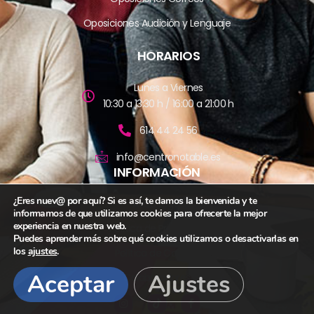
Oposiciones Audición y Lenguaje
HORARIOS
Lunes a Viernes
10:30 a 13:30 h / 16:00 a 21:00 h
614 44 24 56
info@centronotable.es
INFORMACIÓN
¿Eres nuev@ por aquí? Si es así, te damos la bienvenida y te
Aviso Legal
informamos de que utilizamos cookies para ofrecerte la mejor
experiencia en nuestra web.
Política de Privacidad
Puedes aprender más sobre qué cookies utilizamos o desactivarlas en
los
ajustes
.
Política de Cookies
Aceptar
Ajustes
Colaboradores