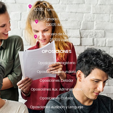
C/ Socuéllamos, 27
13700, Tomelloso, Ciudad Real
C/ Ignacio Monturiol, 2,
02005 Albacete
Carretera de Madrid, 21,
23009 Jaén
OPOSICIONES
Oposiciones Magisterio
Oposiciones Secundaria
Oposiciones Celador
Oposiciones Aux. Administrativo
Oposiciones Correos
Oposiciones Audición y Lenguaje