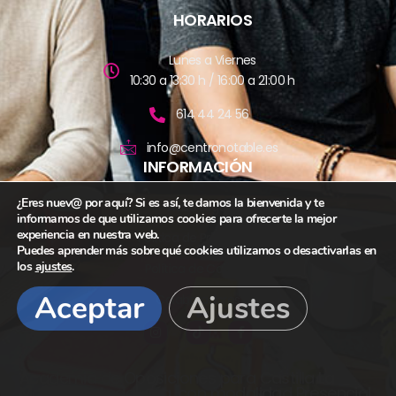
HORARIOS
Lunes a Viernes
10:30 a 13:30 h / 16:00 a 21:00 h
614 44 24 56
info@centronotable.es
INFORMACIÓN
¿Eres nuev@ por aquí? Si es así, te damos la bienvenida y te
Aviso Legal
informamos de que utilizamos cookies para ofrecerte la mejor
experiencia en nuestra web.
Política de Privacidad
Puedes aprender más sobre qué cookies utilizamos o desactivarlas en
los
ajustes
.
Política de Cookies
Aceptar
Ajustes
Colaboradores
Academia de Oposiciones para Castilla La
Mancha y Andaluc
í
a, con modalidad Presencial