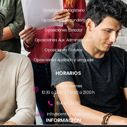
Oposiciones Magisterio
Oposiciones Secundaria
Oposiciones Celador
Oposiciones Aux. Administrativo
Oposiciones Correos
Oposiciones Audición y Lenguaje
HORARIOS
Lunes a Viernes
10:30 a 13:30 h / 16:00 a 21:00 h
614 44 24 56
info@centronotable.es
INFORMACIÓN