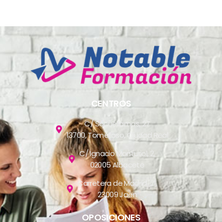
CENTROS
C/ Socuéllamos, 27
13700, Tomelloso, Ciudad Real
C/ Ignacio Monturiol, 2,
02005 Albacete
Carretera de Madrid, 21,
23009 Jaén
OPOSICIONES