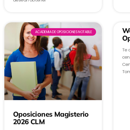
We
ACADEMIA DE OPOSICIONES NOTABLE
Op
Te 
cen
Cen
Tom
Oposiciones Magisterio
2026 CLM