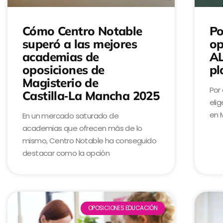
Cómo Centro Notable
Po
superó a las mejores
op
academias de
AL
oposiciones de
pl
Magisterio de
Por
Castilla‑La Mancha 2025
elig
en M
En un mercado saturado de
academias que ofrecen más de lo
mismo, Centro Notable ha conseguido
destacar como la opción
OPOSICIONES EDUCACIÓN