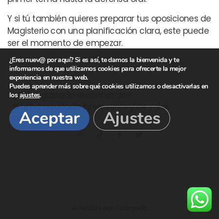
Y si tú también quieres preparar tus oposiciones de
Magisterio con una planificación clara, este puede
ser el momento de empezar.
¿Eres nuev@ por aquí? Si es así, te damos la bienvenida y te
informamos de que utilizamos cookies para ofrecerte la mejor
experiencia en nuestra web.
Puedes aprender más sobre qué cookies utilizamos o desactivarlas en
¿Te ha gustado el contenido?
los
ajustes
.
Si te ha resultado interesante y de valor,
Aceptar
Ajustes
compártelo:
Artículos por Categoría