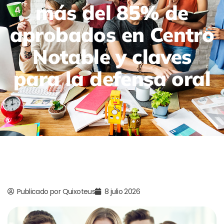
más del 85% de
aprobados en Centro
Notable y claves
para la defensa oral
Publicado por
Quixoteus
8 julio 2026